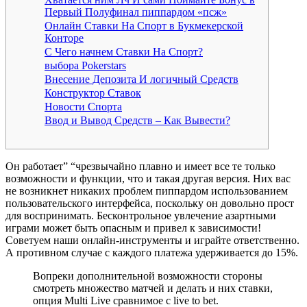
Первый Полуфинал пиппардом «псж»
Онлайн Ставки На Спорт в Букмекерской
Конторе
С Чего начнем Ставки На Спорт?
выбора Pokerstars
Внесение Депозита И логичный Средств
Конструктор Ставок
Новости Спорта
Ввод и Вывод Средств – Как Вывести?
Он работает” “чрезвычайно плавно и имеет все те только
возможности и функции, что и такая другая версия. Них вас
не возникнет никаких проблем пиппардом использованием
пользовательского интерфейса, поскольку он довольно прост
для воспринимать. Бесконтрольное увлечение азартными
играми может быть опасным и привел к зависимости!
Советуем наши онлайн-инструменты и играйте ответственно.
А противном случае с каждого платежа удерживается до 15%.
Вопреки дополнительной возможности стороны
смотреть множество матчей и делать и них ставки,
опция Multi Live сравнимое с live to bet.