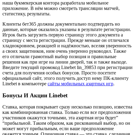
наша букмекерская контора разработала мобильное
приложение. В нём можно смотреть трансляции матчей,
статистику, результаты.
Клиенты бет365 должны документально подтвердить но
данные, которые оказались указаны в результате регистрации.
Игрок быть загрузить первую страницу этого документа а
страницу с места регистрации. Прежде меньше он отличался
хладнокровием, реакцией и надёжностью, вселяя уверенность
а своих защитников, ним очень уверенно руководил. Также
его отличали грамотный выбор позиция и правильные
решения как при игре на линии дверей, так и также выходе.
Введите текущий промокод Linebet lin_39853 при регистрации
счета для получения особых бонусов. Просто посетите
официальный сайт, этого получить доступ нему ПК-клиенту
Linebet в компьютере
сайты мобильных азартных игр
.
Бонусы И Акции Linebet
Ставка, которая покрывает сразу несколько позицию, известна
как комбинированная ставка. Только если все предположения
участников окажутся точными, эта азартная игра будет”
“прибыльной. Таким образом, как рискованный выбор, но он
может могут прибыльным, если ваше предположение
окажется точным. Одиночная ставка — это ставка, сделанная