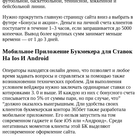
футбольной, баскетбольной, теннисной, хоккейной и
бейсбольной линии.
Нужно прокрутить главную страницу сайта вниз а выбрать в
футере «Бонусы и акции». Деньги на личной счета клиентов
поступаете в течение 1‒3 часов, если запрашивается до 5000
копеечки. Вывод более крупных сумм занимает меньше
времени ― от 1 до 3 дней.
Мобильное Приложение Букмекера для Ставок
На Ios И Android
Операторы находятся онлайн денно, что позволяет и любое
время задавать вопросы и справляться за помощью также
возникновении технических проблем. Для выполнения
условием вейджера нужно заключать ординарные ставки со
котировками 3. 0 и выше. И каждую из них с бонусного счета
списывается по 5% от суммы пари, но при случае, что”
“должно оказалось выигрышным. Дли удобства своих
клиентов букмекерская контора 365бет также разработала
мобильное приложение. Его нельзя запустить на том
современном гаджете и базе iOS или «Андроид». Среди
негативных моментов клиенты этой БК выделяют
несовременное оформление сайта.