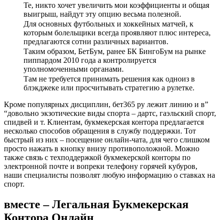
Те, никто хочет увеличить мои коэффициенты и общая
выигрыш, найдут эту опцию весьма полезной.
Для основных футбольных и хоккейных матчей, к
которым болельщики всегда проявляют плюс интереса,
предлагаются сотни различных вариантов.
Таким образом, БетБум, ранее БК БингоБум на рынке
пиппардом 2010 года а контролируется
уполномоченными органами.
Там не требуется принимать решения как одноиз в
блэкджеке или просчитывать стратегию а рулетке.
Кроме популярных дисциплин, бет365 ру лежит линию и в”
“довольно экзотические виды спорта – дартс, гаэльский спорт,
спидвей и т. Клиентам, букмекерская контора предлагается
несколько способов обращения в службу поддержки. Тот
быстрый из них – посещение онлайн-чата, для чего слишком
просто нажать в кнопку внизу противоположной. Можно
также связь с техподдержкой букмекерской конторы по
электронной почте и вопреки телефону горячей кубуров,
наши специалисты позволят любую информацию о ставках на
спорт.
вместе – Легальная Букмекерская
Контора Онлайн