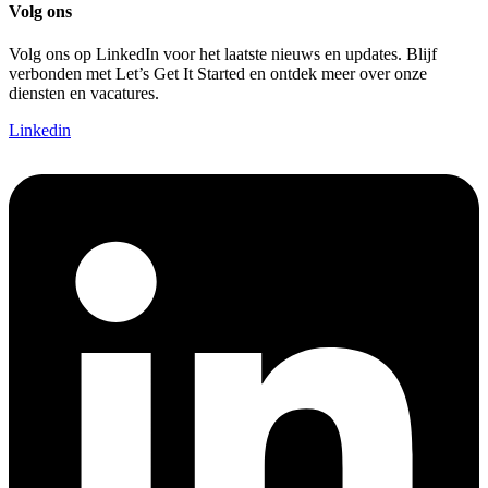
Volg ons
Volg ons op LinkedIn voor het laatste nieuws en updates. Blijf
verbonden met Let’s Get It Started en ontdek meer over onze
diensten en vacatures.
Linkedin