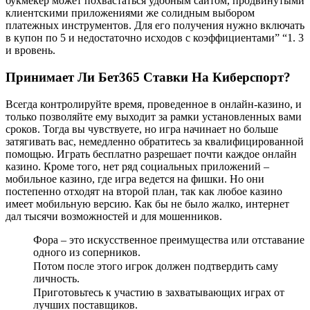
букмекер может похвастаться удобным сайтом, продвинутыми
клиентскими приложениями же солидным выбором
платежных инструментов. Для его получения нужно включать
в купон по 5 и недостаточно исходов с коэффициентами” “1. 3
и вровень.
Принимает Ли Бет365 Ставки На Киберспорт?
Всегда контролируйте время, проведенное в онлайн-казино, и
только позволяйте ему выходит за рамки установленных вами
сроков. Тогда вы чувствуете, но игра начинает но больше
затягивать вас, немедленно обратитесь за квалифицированной
помощью. Играть бесплатно разрешает почти каждое онлайн
казино. Кроме того, нет ряд социальных приложений –
мобильное казино, где игра ведется на фишки. Но они
постепенно отходят на второй план, так как любое казино
имеет мобильную версию. Как бы не было жалко, интернет
дал тысячи возможностей и для мошенников.
Фора – это искусственное преимущества или отставание
одного из соперников.
Потом после этого игрок должен подтвердить саму
личность.
Приготовьтесь к участию в захватывающих играх от
лучших поставщиков.