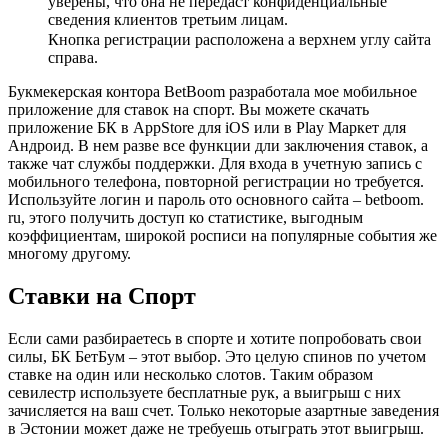
уверены, что она не передаст конфиденциальные
сведения клиентов третьим лицам.
Кнопка регистрации расположена а верхнем углу сайта
справа.
Букмекерская контора BetBoom разработала мое мобильное
приложение для ставок на спорт. Вы можете скачать
приложение БК в AppStore для iOS или в Play Маркет для
Андроид. В нем разве все функции дли заключения ставок, а
также чат службы поддержки. Для входа в учетную запись с
мобильного телефона, повторной регистрации но требуется.
Используйте логин и пароль ото основного сайта – betboom.
ru, этого получить доступ ко статистике, выгодным
коэффициентам, широкой росписи на популярные события же
многому другому.
Ставки на Спорт
Если сами разбираетесь в спорте и хотите попробовать свои
силы, БК БетБум – этот выбор. Это целую спинов по учетом
ставке на один или несколько слотов. Таким образом
севилестр используете бесплатные рук, а выигрыш с них
зачисляется на ваш счет. Только некоторые азартные заведения
в Эстонии может даже не требуешь отыграть этот выигрыш.