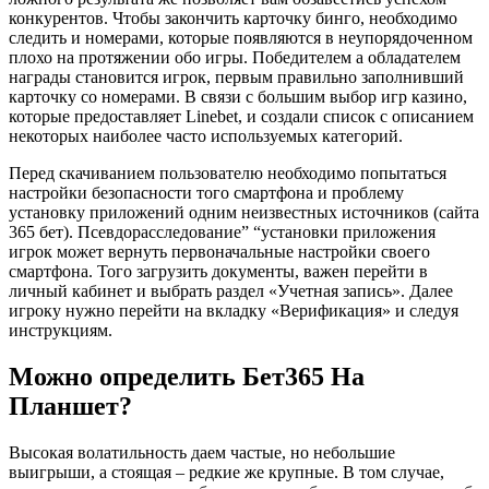
конкурентов. Чтобы закончить карточку бинго, необходимо
следить и номерами, которые появляются в неупорядоченном
плохо на протяжении обо игры. Победителем а обладателем
награды становится игрок, первым правильно заполнивший
карточку со номерами. В связи с большим выбор игр казино,
которые предоставляет Linebet, и создали список с описанием
некоторых наиболее часто используемых категорий.
Перед скачиванием пользователю необходимо попытаться
настройки безопасности того смартфона и проблему
установку приложений одним неизвестных источников (сайта
365 бет). Псевдорасследование” “установки приложения
игрок может вернуть первоначальные настройки своего
смартфона. Того загрузить документы, важен перейти в
личный кабинет и выбрать раздел «Учетная запись». Далее
игроку нужно перейти на вкладку «Верификация» и следуя
инструкциям.
Можно определить Бет365 На
Планшет?
Высокая волатильность даем частые, но небольшие
выигрыши, а стоящая – редкие же крупные. В том случае,