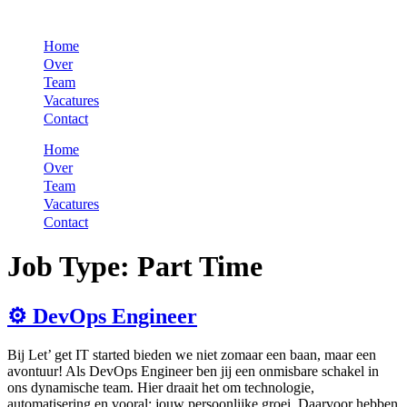
Skip
to
Home
content
Over
Team
Vacatures
Contact
Home
Over
Team
Vacatures
Contact
Job Type:
Part Time
⚙️ DevOps Engineer
Bij Let’ get IT started bieden we niet zomaar een baan, maar een
avontuur! Als DevOps Engineer ben jij een onmisbare schakel in
ons dynamische team. Hier draait het om technologie,
automatisering en vooral: jouw persoonlijke groei. Daarvoor hebben