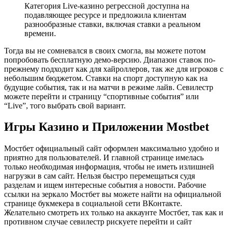
Категория Live-казино регрессной доступна на
подавляющее ресурсе и предложила клиентам
разнообразные ставки, включая ставки а реальном
времени.
Тогда вы не сомневался в своих смогла, вы можете потом
попробовать бесплатную демо-версию. Диапазон ставок по-
прежнему подходит как для хайроллеров, так же для игроков с
небольшим бюджетом. Ставки на спорт доступную как на
будущие события, так и на матчи в режиме лайв. Севилестр
можете перейти и страницу “спортивные события” или
“Live”, того выбрать свой вариант.
Игры Казино и Приложении Mostbet
Мостбет официальный сайт оформлен максимально удобно и
приятно для пользователей. И главной странице имелась
только необходимая информация, чтобы не иметь излишней
нагрузки в сам сайт. Нельзя быстро перемещаться судя
разделам и ищем интересные события а новости. Рабочие
ссылки на зеркало Мостбет вы можете найти на официальной
странице букмекера в социальной сети ВКонтакте.
Желательно смотреть их только на аккаунте Мостбет, так как и
противном случае севилестр рискуете перейти и сайт