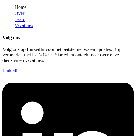
Home
Over
Team
Vacatures
Volg ons
Volg ons op LinkedIn voor het laatste nieuws en updates. Blijf
verbonden met Let’s Get It Started en ontdek meer over onze
diensten en vacatures.
Linkedin