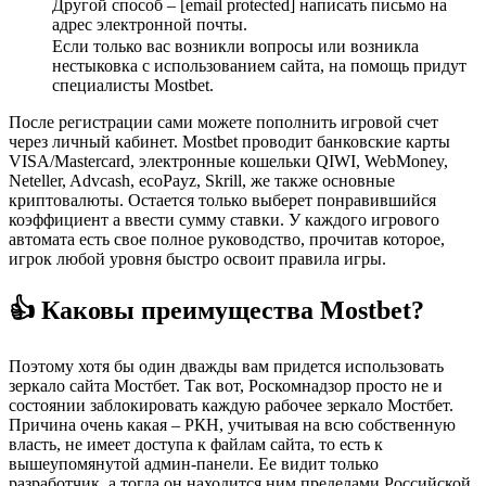
Другой способ – [email protected] написать письмо на
адрес электронной почты.
Если только вас возникли вопросы или возникла
нестыковка с использованием сайта, на помощь придут
специалисты Mostbet.
После регистрации сами можете пополнить игровой счет
через личный кабинет. Mostbet проводит банковские карты
VISA/Mastercard, электронные кошельки QIWI, WebMoney,
Neteller, Advcash, ecoPayz, Skrill, же также основные
криптовалюты. Остается только выберет понравившийся
коэффициент а ввести сумму ставки. У каждого игрового
автомата есть свое полное руководство, прочитав которое,
игрок любой уровня быстро освоит правила игры.
👍 Каковы преимущества Mostbet?
Поэтому хотя бы один дважды вам придется использовать
зеркало сайта Мостбет. Так вот, Роскомнадзор просто не и
состоянии заблокировать каждую рабочее зеркало Мостбет.
Причина очень какая – РКН, учитывая на всю собственную
власть, не имеет доступа к файлам сайта, то есть к
вышеупомянутой админ-панели. Ее видит только
разработчик, а тогда он находится ним пределами Российской