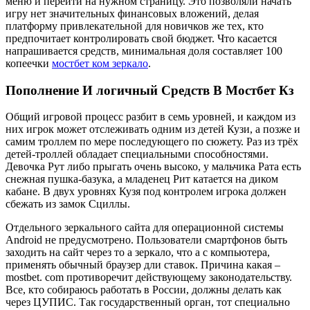
меню и перейти на нужном страницу. Это позволяли начать
игру нет значительных финансовых вложений, делая
платформу привлекательной для новичков же тех, кто
предпочитает контролировать свой бюджет. Что касается
напрашивается средств, минимальная доля составляет 100
копеечки
мостбет ком зеркало
.
Пополнение И логичный Средств В Мостбет Кз
Общий игровой процесс разбит в семь уровней, и каждом из
них игрок может отслеживать одним из детей Кузи, а позже и
самим троллем по мере последующего по сюжету. Раз из трёх
детей-троллей обладает специальными способностями.
Девочка Рут либо прыгать очень высоко, у мальчика Рата есть
снежная пушка-базука, а младенец Рит катается на диком
кабане. В двух уровнях Кузя под контролем игрока должен
сбежать из замок Сциллы.
Отдельного зеркального сайта для операционной системы
Android не предусмотрено. Пользователи смартфонов быть
заходить на сайт через то а зеркало, что а с компьютера,
применять обычный браузер дли ставок. Причина какая –
mostbet. com противоречит действующему законодательству.
Все, кто собираюсь работать в России, должны делать как
через ЦУПИС. Так государственный орган, тот специально