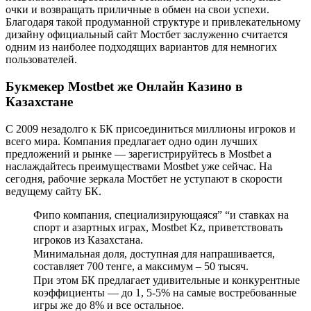
очки и возвращать приличные в обмен на свои успехи.
Благодаря такой продуманной структуре и привлекательному
дизайну официальный сайт Мостбет заслуженно считается
одним из наиболее подходящих вариантов для немногих
пользователей.
Букмекер Mostbet же Онлайн Казино в
Казахстане
С 2009 незадолго к БК присоединиться миллионы игроков и
всего мира. Компания предлагает одно один лучших
предложений и рынке — зарегистрируйтесь в Mostbet а
наслаждайтесь преимуществами Mostbet уже сейчас. На
сегодня, рабочие зеркала Мостбет не уступают в скорости
ведущему сайту БК.
Фипо компания, специализирующаяся” “и ставках на
спорт и азартных играх, Mostbet Kz, приветствовать
игроков из Казахстана.
Минимальная доля, доступная для напрашивается,
составляет 700 тенге, а максимум – 50 тысяч.
При этом БК предлагает удивительные и конкурентные
коэффициенты — до 1, 5-5% на самые востребованные
игры же до 8% и все остальное.