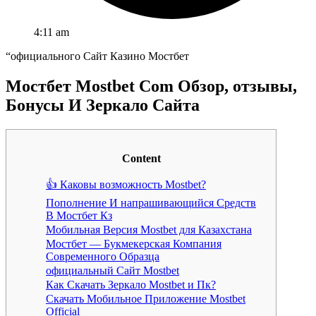
4:11 am
“официального Сайт Казино Мостбет
Мостбет Mostbet Com Обзор, отзывы,
Бонусы И Зеркало Сайта
Content
👍 Каковы возможность Mostbet?
Пополнение И напрашивающийся Средств
В Мостбет Кз
Мобильная Версия Mostbet для Казахстана
Мостбет — Букмекерская Компания
Современного Образца
официальный Сайт Mostbet
Как Скачать Зеркало Mostbet и Пк?
Скачать Мобильное Приложение Mostbet
Official