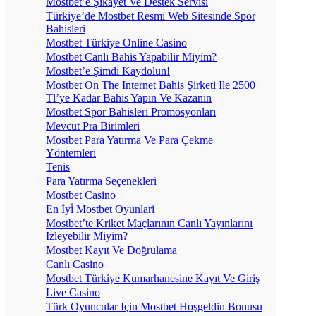
Mostbet’e Şikayet Ve Destek Servisi
Türkiye’de Mostbet Resmi Web Sitesinde Spor
Bahisleri
Mostbet Türkiye Online Casino
Mostbet Canlı Bahis Yapabilir Miyim?
Mostbet’e Şimdi Kaydolun!
Mostbet On The Internet Bahis Şirketi Ile 2500
Tl’ye Kadar Bahis Yapın Ve Kazanın
Mostbet Spor Bahisleri Promosyonları
Mevcut Pra Birimleri
Mostbet Para Yatırma Ve Para Çekme
Yöntemleri
Tenis
Para Yatırma Seçenekleri
Mostbet Casino
En İyi̇ Mostbet Oyunlari
Mostbet’te Kriket Maçlarının Canlı Yayınlarını
Izleyebilir Miyim?
Mostbet Kayıt Ve Doğrulama
Canlı Casino
Mostbet Türkiye Kumarhanesine Kayıt Ve Giriş
Live Casino
Türk Oyuncular Için Mostbet Hoşgeldin Bonusu