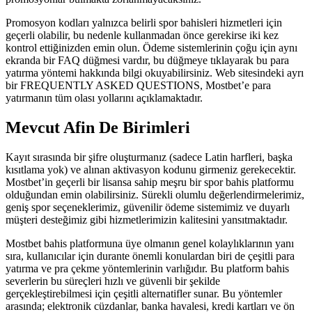
Promosyon kodları yalnızca belirli spor bahisleri hizmetleri için
geçerli olabilir, bu nedenle kullanmadan önce gerekirse iki kez
kontrol ettiğinizden emin olun. Ödeme sistemlerinin çoğu için aynı
ekranda bir FAQ düğmesi vardır, bu düğmeye tıklayarak bu para
yatırma yöntemi hakkında bilgi okuyabilirsiniz. Web sitesindeki ayrı
bir FREQUENTLY ASKED QUESTIONS, Mostbet’e para
yatırmanın tüm olası yollarını açıklamaktadır.
Mevcut Afin De Birimleri
Kayıt sırasında bir şifre oluşturmanız (sadece Latin harfleri, başka
kısıtlama yok) ve alınan aktivasyon kodunu girmeniz gerekecektir.
Mostbet’in geçerli bir lisansa sahip meşru bir spor bahis platformu
olduğundan emin olabilirsiniz. Sürekli olumlu değerlendirmelerimiz,
geniş spor seçeneklerimiz, güvenilir ödeme sistemimiz ve duyarlı
müşteri desteğimiz gibi hizmetlerimizin kalitesini yansıtmaktadır.
Mostbet bahis platformuna üye olmanın genel kolaylıklarının yanı
sıra, kullanıcılar için durante önemli konulardan biri de çeşitli para
yatırma ve pra çekme yöntemlerinin varlığıdır. Bu platform bahis
severlerin bu süreçleri hızlı ve güvenli bir şekilde
gerçekleştirebilmesi için çeşitli alternatifler sunar. Bu yöntemler
arasında; elektronik cüzdanlar, banka havalesi, kredi kartları ve ön