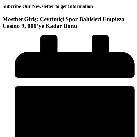
Subcribe Our Newsletter to get Information
Mostbet Giriş: Çevrimiçi Spor Bahisleri Empieza
Casino 9, 000’ye Kadar Bonu