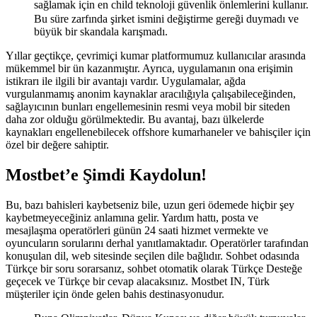
sağlamak için en child teknoloji güvenlik önlemlerini kullanır.
Bu süre zarfında şirket ismini değiştirme gereği duymadı ve
büyük bir skandala karışmadı.
Yıllar geçtikçe, çevrimiçi kumar platformumuz kullanıcılar arasında
mükemmel bir ün kazanmıştır. Ayrıca, uygulamanın ona erişimin
istikrarı ile ilgili bir avantajı vardır. Uygulamalar, ağda
vurgulanmamış anonim kaynaklar aracılığıyla çalışabileceğinden,
sağlayıcının bunları engellemesinin resmi veya mobil bir siteden
daha zor olduğu görülmektedir. Bu avantaj, bazı ülkelerde
kaynakları engellenebilecek offshore kumarhaneler ve bahisçiler için
özel bir değere sahiptir.
Mostbet’e Şimdi Kaydolun!
Bu, bazı bahisleri kaybetseniz bile, uzun geri ödemede hiçbir şey
kaybetmeyeceğiniz anlamına gelir. Yardım hattı, posta ve
mesajlaşma operatörleri günün 24 saati hizmet vermekte ve
oyuncuların sorularını derhal yanıtlamaktadır. Operatörler tarafından
konuşulan dil, web sitesinde seçilen dile bağlıdır. Sohbet odasında
Türkçe bir soru sorarsanız, sohbet otomatik olarak Türkçe Desteğe
geçecek ve Türkçe bir cevap alacaksınız. Mostbet IN, Türk
müşteriler için önde gelen bahis destinasyonudur.