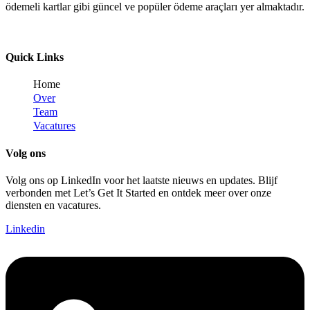
ödemeli kartlar gibi güncel ve popüler ödeme araçları yer almaktadır.
Quick Links
Home
Over
Team
Vacatures
Volg ons
Volg ons op LinkedIn voor het laatste nieuws en updates. Blijf
verbonden met Let’s Get It Started en ontdek meer over onze
diensten en vacatures.
Linkedin