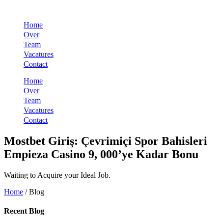
Skip
to
Home
content
Over
Team
Vacatures
Contact
Home
Over
Team
Vacatures
Contact
Mostbet Giriş: Çevrimiçi Spor Bahisleri
Empieza Casino 9, 000’ye Kadar Bonu
Waiting to Acquire your Ideal Job.
Home
/ Blog
Recent Blog