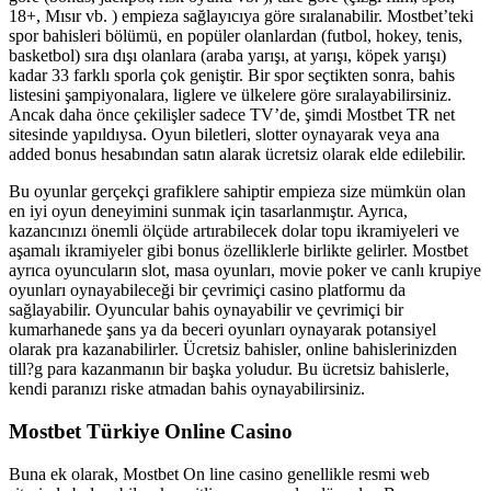
18+, Mısır vb. ) empieza sağlayıcıya göre sıralanabilir. Mostbet’teki
spor bahisleri bölümü, en popüler olanlardan (futbol, hokey, tenis,
basketbol) sıra dışı olanlara (araba yarışı, at yarışı, köpek yarışı)
kadar 33 farklı sporla çok geniştir. Bir spor seçtikten sonra, bahis
listesini şampiyonalara, liglere ve ülkelere göre sıralayabilirsiniz.
Ancak daha önce çekilişler sadece TV’de, şimdi Mostbet TR net
sitesinde yapıldıysa. Oyun biletleri, slotter oynayarak veya ana
added bonus hesabından satın alarak ücretsiz olarak elde edilebilir.
Bu oyunlar gerçekçi grafiklere sahiptir empieza size mümkün olan
en iyi oyun deneyimini sunmak için tasarlanmıştır. Ayrıca,
kazancınızı önemli ölçüde artırabilecek dolar topu ikramiyeleri ve
aşamalı ikramiyeler gibi bonus özelliklerle birlikte gelirler. Mostbet
ayrıca oyuncuların slot, masa oyunları, movie poker ve canlı krupiye
oyunları oynayabileceği bir çevrimiçi casino platformu da
sağlayabilir. Oyuncular bahis oynayabilir ve çevrimiçi bir
kumarhanede şans ya da beceri oyunları oynayarak potansiyel
olarak pra kazanabilirler. Ücretsiz bahisler, online bahislerinizden
till?g para kazanmanın bir başka yoludur. Bu ücretsiz bahislerle,
kendi paranızı riske atmadan bahis oynayabilirsiniz.
Mostbet Türkiye Online Casino
Buna ek olarak, Mostbet On line casino genellikle resmi web