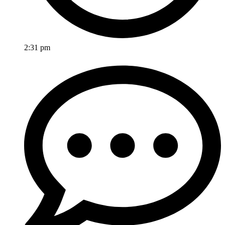
2:31 pm